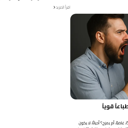
اقرأ المزيد
عاً قوياً
بًا، أم يمزح؟ أحيانًا، لا يكون