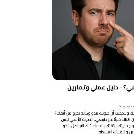
؟ - دليل عملي وتمارين
Publishe
 ولاحظت أن صوتك يبدو وكأنه يخرج من أنفك؟
 بأن هناك شيئًا غير طبيعي. الصوت الأنفي ليس
ح حديثك وثقتك بنفسك أثناء التواصل. الخبر
ن والتقنيات البسيطة!