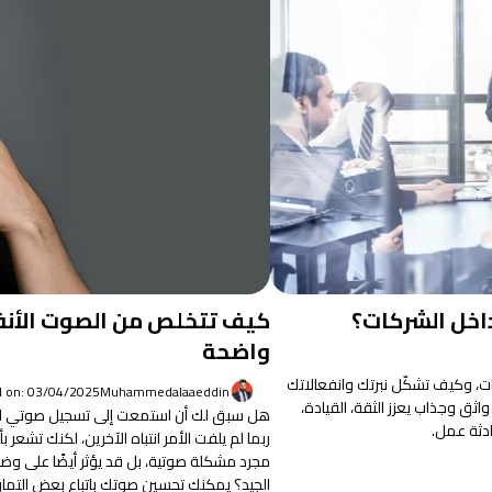
داخل الشركات؟
كيف تتخلص من الصوت الأنفي
واضحة
، وكيف تشكّل نبرتك وانفعالاتك
d on: 03/04/2025
Muhammedalaaeddin
اثق وجذاب يعزز الثقة، القيادة،
هل سبق لك أن استمعت إلى تسجيل صوتي لك
ادثة عمل.
ربما لم يلفت الأمر انتباه الآخرين، لكنك تشعر
مجرد مشكلة صوتية، بل قد يؤثر أيضًا على وضو
الجيد؟ يمكنك تحسين صوتك باتباع بعض التماري