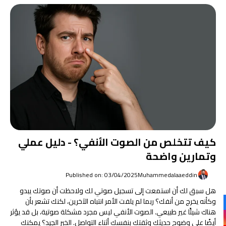
كيف تتخلص من الصوت الأنفي؟ - دليل عملي
وتمارين واضحة
Published on: 03/04/2025
Muhammedalaaeddin
هل سبق لك أن استمعت إلى تسجيل صوتي لك ولاحظت أن صوتك يبدو
وكأنه يخرج من أنفك؟ ربما لم يلفت الأمر انتباه الآخرين، لكنك تشعر بأن
هناك شيئًا غير طبيعي. الصوت الأنفي ليس مجرد مشكلة صوتية، بل قد يؤثر
أيضًا على وضوح حديثك وثقتك بنفسك أثناء التواصل. الخبر الجيد؟ يمكنك