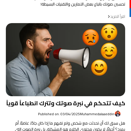
تحسين صوتك باتباع بعض التمارين والتقنيات البسيطة!
اقرأ المزيد
كيف تتحكم في نبرة صوتك وتترك انطباعاً قوياً
Published on: 03/04/2025
Muhammedalaaeddin
هل سبق لك أن تحدثت مع شخص ولم تفهم ما إذا كان جادًا، غاضبًا، أم
يمزح؟ أحيانًا، لا يكون محتوى الكلام هو المشكلة، بل نبرة الصوت التي